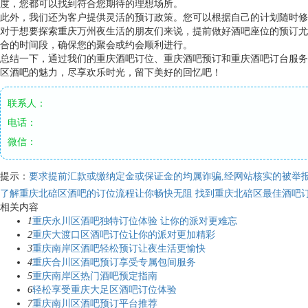
度，您都可以找到符合您期待的理想场所。
此外，我们还为客户提供灵活的预订政策。您可以根据自己的计划随时修
对于想要探索重庆万州夜生活的朋友们来说，提前做好酒吧座位的预订尤
合的时间段，确保您的聚会或约会顺利进行。
总结一下，通过我们的重庆酒吧订位、重庆酒吧预订和重庆酒吧订台服务
区酒吧的魅力，尽享欢乐时光，留下美好的回忆吧！
联系人：
电话：
微信：
提示：
要求提前汇款或缴纳定金或保证金的均属诈骗,经网站核实的被举报
了解重庆北碚区酒吧的订位流程让你畅快无阻
找到重庆北碚区最佳酒吧
相关内容
1
重庆永川区酒吧独特订位体验 让你的派对更难忘
2
重庆大渡口区酒吧订位让你的派对更加精彩
3
重庆南岸区酒吧轻松预订让夜生活更愉快
4
重庆合川区酒吧预订享受专属包间服务
5
重庆南岸区热门酒吧预定指南
6
轻松享受重庆大足区酒吧订位体验
7
重庆南川区酒吧预订平台推荐