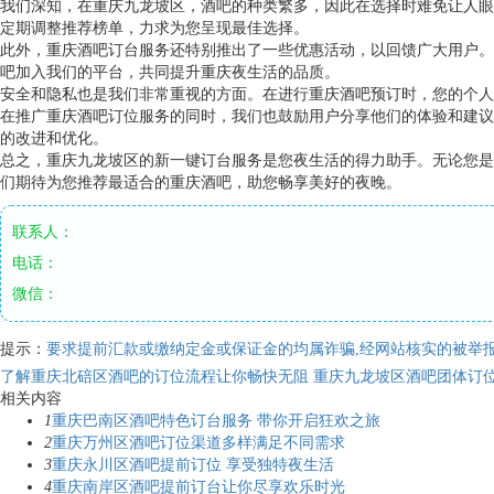
我们深知，在重庆九龙坡区，酒吧的种类繁多，因此在选择时难免让人眼
定期调整推荐榜单，力求为您呈现最佳选择。
此外，重庆酒吧订台服务还特别推出了一些优惠活动，以回馈广大用户。
吧加入我们的平台，共同提升重庆夜生活的品质。
安全和隐私也是我们非常重视的方面。在进行重庆酒吧预订时，您的个人
在推广重庆酒吧订位服务的同时，我们也鼓励用户分享他们的体验和建议
的改进和优化。
总之，重庆九龙坡区的新一键订台服务是您夜生活的得力助手。无论您是
们期待为您推荐最适合的重庆酒吧，助您畅享美好的夜晚。
联系人：
电话：
微信：
提示：
要求提前汇款或缴纳定金或保证金的均属诈骗,经网站核实的被举报
了解重庆北碚区酒吧的订位流程让你畅快无阻
重庆九龙坡区酒吧团体订
相关内容
1
重庆巴南区酒吧特色订台服务 带你开启狂欢之旅
2
重庆万州区酒吧订位渠道多样满足不同需求
3
重庆永川区酒吧提前订位 享受独特夜生活
4
重庆南岸区酒吧提前订台让你尽享欢乐时光