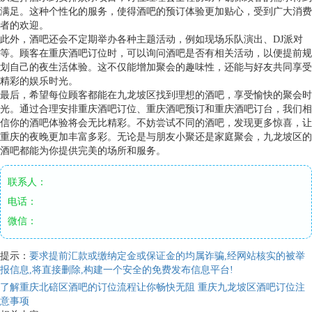
满足。这种个性化的服务，使得酒吧的预订体验更加贴心，受到广大消费
者的欢迎。
此外，酒吧还会不定期举办各种主题活动，例如现场乐队演出、DJ派对
等。顾客在重庆酒吧订位时，可以询问酒吧是否有相关活动，以便提前规
划自己的夜生活体验。这不仅能增加聚会的趣味性，还能与好友共同享受
精彩的娱乐时光。
最后，希望每位顾客都能在九龙坡区找到理想的酒吧，享受愉快的聚会时
光。通过合理安排重庆酒吧订位、重庆酒吧预订和重庆酒吧订台，我们相
信你的酒吧体验将会无比精彩。不妨尝试不同的酒吧，发现更多惊喜，让
重庆的夜晚更加丰富多彩。无论是与朋友小聚还是家庭聚会，九龙坡区的
酒吧都能为你提供完美的场所和服务。
联系人：
电话：
微信：
提示：
要求提前汇款或缴纳定金或保证金的均属诈骗,经网站核实的被举
报信息,将直接删除,构建一个安全的免费发布信息平台!
了解重庆北碚区酒吧的订位流程让你畅快无阻
重庆九龙坡区酒吧订位注
意事项