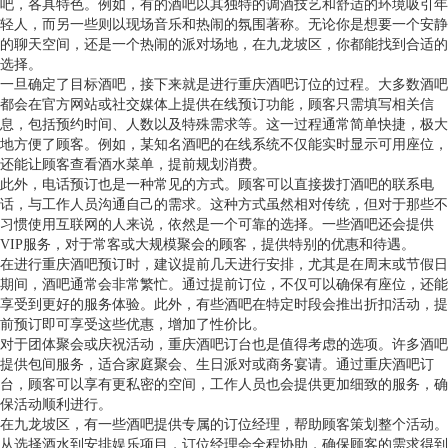
吧，各具特色。例如，有的酒吧以其独特的调酒技艺和舒适的环境吸引年
轻人，而另一些则以现场音乐和热闹的氛围著称。无论你是想要一个安静
的聊天空间，还是一个热闹的派对场地，在九龙坡区，你都能找到合适的
选择。
一旦确定了目标酒吧，接下来就是进行重庆酒吧订位的过程。大多数酒吧
都会在官方网站或社交媒体上提供在线预订功能，顾客只需填写相关信
息，包括预约时间、人数以及特殊需求等。这一过程通常简单快捷，极大
地方便了顾客。例如，某知名酒吧的在线系统不仅能实时显示可用座位，
还能让顾客查看酒水菜单，提前规划消费。
此外，电话预订也是一种常见的方式。顾客可以直接拨打酒吧的联系电
话，与工作人员沟通自己的需求。这种方式虽然相对传统，但对于那些不
习惯使用互联网的人来说，依然是一个可靠的选择。一些酒吧还会提供
VIP服务，对于常客或大规模聚会的顾客，提供特别的优惠和待遇。
在进行重庆酒吧预订时，建议提前几天进行安排，尤其是在周末或节假日
期间，酒吧通常会非常繁忙。通过提前订位，不仅可以确保有座位，还能
享受到更好的服务体验。此外，有些酒吧在特定时段会推出折扣活动，提
前预订即可享受这些优惠，增加了性价比。
对于团体聚会或庆祝活动，重庆酒吧订台也是值得考虑的选项。许多酒吧
提供包间服务，适合家庭聚会、生日派对或商务宴请。通过重庆酒吧订
台，顾客可以享有更私密的空间，工作人员也会提供更加细致的服务，确
保活动顺利进行。
在九龙坡区，有一些酒吧提供专属的订位经理，帮助顾客策划整个活动。
从选择酒水到安排娱乐项目，订位经理会全程协助，确保顾客的需求得到