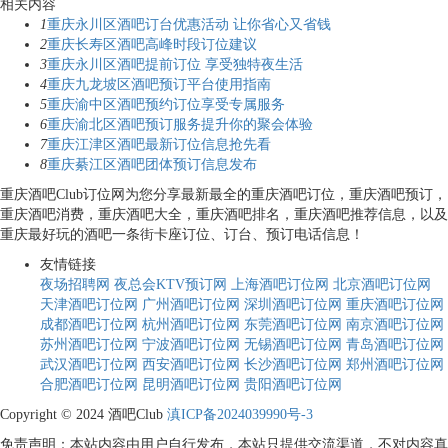
相关内容
1
重庆永川区酒吧订台优惠活动 让你省心又省钱
2
重庆长寿区酒吧高峰时段订位建议
3
重庆永川区酒吧提前订位 享受独特夜生活
4
重庆九龙坡区酒吧预订平台使用指南
5
重庆渝中区酒吧预约订位享受专属服务
6
重庆渝北区酒吧预订服务提升你的聚会体验
7
重庆江津区酒吧最新订位信息抢先看
8
重庆綦江区酒吧团体预订信息发布
重庆酒吧Club订位网为您分享最新最全的重庆酒吧订位，重庆酒吧预订，
重庆酒吧消费，重庆酒吧大全，重庆酒吧排名，重庆酒吧推荐信息，以及
重庆最好玩的酒吧一条街卡座订位、订台、预订电话信息！
友情链接
夜场招聘网
夜总会KTV预订网
上海酒吧订位网
北京酒吧订位网
天津酒吧订位网
广州酒吧订位网
深圳酒吧订位网
重庆酒吧订位网
成都酒吧订位网
杭州酒吧订位网
东莞酒吧订位网
南京酒吧订位网
苏州酒吧订位网
宁波酒吧订位网
无锡酒吧订位网
青岛酒吧订位网
武汉酒吧订位网
西安酒吧订位网
长沙酒吧订位网
郑州酒吧订位网
合肥酒吧订位网
昆明酒吧订位网
贵阳酒吧订位网
Copyright © 2024 酒吧Club
滇ICP备2024039990号-3
免责声明：本站内容由用户自行发布，本站只提供交流渠道，不对内容真