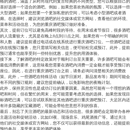
格的酒吧，涵盖了从时尚现代到复古经典的不同类型。您可以根据自己的
喜好选择一个适合的酒吧。例如，如果您喜欢热闹的氛围，可以选择一些
大型酒吧；如果您想要一个更加私密的空间，可以考虑小型酒吧或者酒
廊。在选择时，建议浏览酒吧的社交媒体或官方网站，查看他们的环境、
菜单和活动信息，为您的重庆酒吧预订做好准备。
其次，提前订位可以避免高峰时段的等待。在周末或者节假日，很多酒吧
的人流量较大，尤其是在晚上8点到11点之间。如果您有一个明确的时间
和人数，建议提前通过电话或在线系统进行重庆酒吧订位。一些酒吧还提
供在线预订服务，您只需填写相关信息，便可轻松完成预订。此外，提前
预订通常也能享受到一些特别优惠，提升您的用酒体验。
接下来，了解酒吧的特定政策对于顺利订台至关重要。许多酒吧可能会有
最低消费的要求，这意味着您需要在酒吧内消费一定金额才能享受预订的
座位。因此，在进行重庆酒吧订台之前，请务必询问清楚相关的消费政
策。此外，一些酒吧在特殊活动（如节日派对、新品发布等）期间可能会
有不同的预订规则，建议您提前确认，以免影响您的夜晚计划。
此外，保持灵活性也是成功订位的重要因素。虽然您可能有一个理想的酒
吧和时间，但在繁忙的周末，您可能需要考虑其他的选择。如果您发现目
标酒吧已满，可以尝试联系附近其他酒吧进行重庆酒吧预订。大足区内还
有许多隐藏的宝藏酒吧，可能会带给您意想不到的惊喜。
最后，别忘了关注酒吧的最新动态和活动信息。很多酒吧会定期举办各种
主题活动和促销活动，比如DJ夜、现场音乐、鸡尾酒推广等。通过关注
他们的社交媒体或官方网站，您不仅可以获得最新的活动信息，还能提前
预约参与，享受更丰富的酒吧体验。