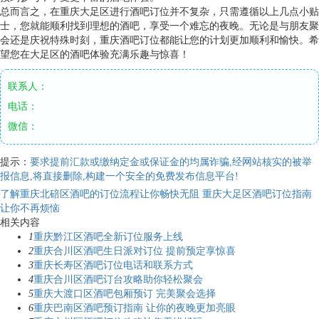
总而言之，在重庆大足区进行酒吧订位并不复杂，只需遵循以上几点小贴
士，您就能顺利找到理想的酒吧，享受一个难忘的夜晚。无论是与朋友聚
会还是庆祝特殊时刻，重庆酒吧订位都能让您的计划更加顺利和愉快。希
望您在大足区的酒吧体验充满乐趣与惊喜！
联系人：
电话：
微信：
提示：
要求提前汇款或缴纳定金或保证金的均属诈骗,经网站核实的被举
报信息,将直接删除,构建一个安全的免费发布信息平台!
了解重庆北碚区酒吧的订位流程让你畅快无阻
重庆大足区酒吧订位指南
让你不再烦恼
相关内容
1
重庆黔江区酒吧全新订位服务上线
2
重庆合川区酒吧生日派对订位 提前预定享惊喜
3
重庆长寿区酒吧订位电话和联系方式
4
重庆合川区酒吧订台攻略助你轻松聚会
5
重庆大渡口区酒吧包厢预订 完美聚会选择
6
重庆巴南区酒吧预订指南 让你的夜晚更加亮眼