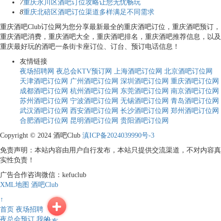
7
重庆永川区酒吧订位攻略让您无忧畅玩
8
重庆北碚区酒吧订位渠道多样满足不同需求
重庆酒吧Club订位网为您分享最新最全的重庆酒吧订位，重庆酒吧预订，
重庆酒吧消费，重庆酒吧大全，重庆酒吧排名，重庆酒吧推荐信息，以及
重庆最好玩的酒吧一条街卡座订位、订台、预订电话信息！
友情链接
夜场招聘网
夜总会KTV预订网
上海酒吧订位网
北京酒吧订位网
天津酒吧订位网
广州酒吧订位网
深圳酒吧订位网
重庆酒吧订位网
成都酒吧订位网
杭州酒吧订位网
东莞酒吧订位网
南京酒吧订位网
苏州酒吧订位网
宁波酒吧订位网
无锡酒吧订位网
青岛酒吧订位网
武汉酒吧订位网
西安酒吧订位网
长沙酒吧订位网
郑州酒吧订位网
合肥酒吧订位网
昆明酒吧订位网
贵阳酒吧订位网
Copyright © 2024 酒吧Club
滇ICP备2024039990号-3
免责声明：本站内容由用户自行发布，本站只提供交流渠道，不对内容真
实性负责！
广告合作咨询微信：kefuclub
XML地图
酒吧Club
↑
首页
夜场招聘
夜总会预订
我的