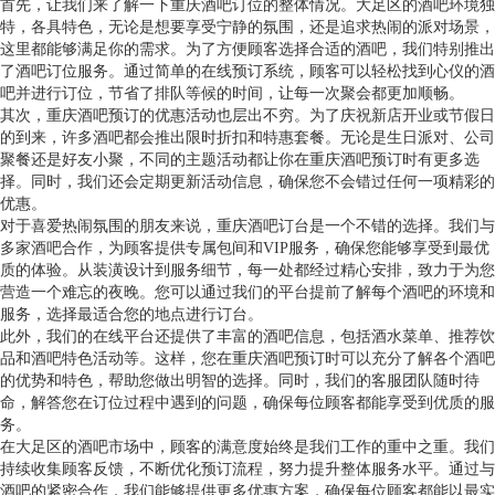
首先，让我们来了解一下重庆酒吧订位的整体情况。大足区的酒吧环境独
特，各具特色，无论是想要享受宁静的氛围，还是追求热闹的派对场景，
这里都能够满足你的需求。为了方便顾客选择合适的酒吧，我们特别推出
了酒吧订位服务。通过简单的在线预订系统，顾客可以轻松找到心仪的酒
吧并进行订位，节省了排队等候的时间，让每一次聚会都更加顺畅。
其次，重庆酒吧预订的优惠活动也层出不穷。为了庆祝新店开业或节假日
的到来，许多酒吧都会推出限时折扣和特惠套餐。无论是生日派对、公司
聚餐还是好友小聚，不同的主题活动都让你在重庆酒吧预订时有更多选
择。同时，我们还会定期更新活动信息，确保您不会错过任何一项精彩的
优惠。
对于喜爱热闹氛围的朋友来说，重庆酒吧订台是一个不错的选择。我们与
多家酒吧合作，为顾客提供专属包间和VIP服务，确保您能够享受到最优
质的体验。从装潢设计到服务细节，每一处都经过精心安排，致力于为您
营造一个难忘的夜晚。您可以通过我们的平台提前了解每个酒吧的环境和
服务，选择最适合您的地点进行订台。
此外，我们的在线平台还提供了丰富的酒吧信息，包括酒水菜单、推荐饮
品和酒吧特色活动等。这样，您在重庆酒吧预订时可以充分了解各个酒吧
的优势和特色，帮助您做出明智的选择。同时，我们的客服团队随时待
命，解答您在订位过程中遇到的问题，确保每位顾客都能享受到优质的服
务。
在大足区的酒吧市场中，顾客的满意度始终是我们工作的重中之重。我们
持续收集顾客反馈，不断优化预订流程，努力提升整体服务水平。通过与
酒吧的紧密合作，我们能够提供更多优惠方案，确保每位顾客都能以最实