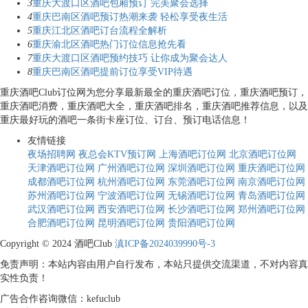
3
重庆大渡口区酒吧包厢预订 完美聚会选择
4
重庆巴南区酒吧预订热潮来袭 轻松享受夜生活
5
重庆江北区酒吧订台流程全解析
6
重庆渝北区酒吧热门订位信息抢先看
7
重庆大渡口区酒吧预约技巧 让你成为聚会达人
8
重庆巴南区酒吧提前订位享受VIP待遇
重庆酒吧Club订位网为您分享最新最全的重庆酒吧订位，重庆酒吧预订，
重庆酒吧消费，重庆酒吧大全，重庆酒吧排名，重庆酒吧推荐信息，以及
重庆最好玩的酒吧一条街卡座订位、订台、预订电话信息！
友情链接
夜场招聘网
夜总会KTV预订网
上海酒吧订位网
北京酒吧订位网
天津酒吧订位网
广州酒吧订位网
深圳酒吧订位网
重庆酒吧订位网
成都酒吧订位网
杭州酒吧订位网
东莞酒吧订位网
南京酒吧订位网
苏州酒吧订位网
宁波酒吧订位网
无锡酒吧订位网
青岛酒吧订位网
武汉酒吧订位网
西安酒吧订位网
长沙酒吧订位网
郑州酒吧订位网
合肥酒吧订位网
昆明酒吧订位网
贵阳酒吧订位网
Copyright © 2024 酒吧Club
滇ICP备2024039990号-3
免责声明：本站内容由用户自行发布，本站只提供交流渠道，不对内容真
实性负责！
广告合作咨询微信：kefuclub